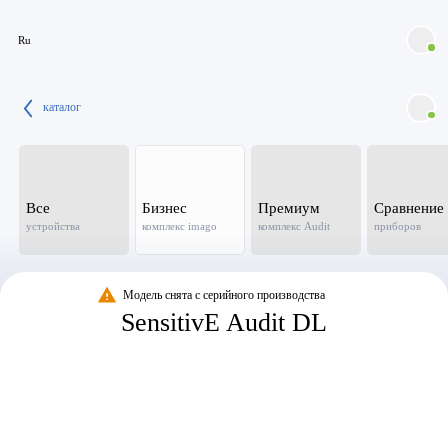
Ru
каталог
Все
Бизнес
Премиум
Сравнение
устройства
комплекс imago
комплекс Audit
приборов
Модель снята с серийного производства
SensitivE Audit DL