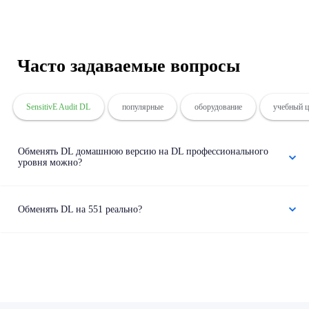
Часто задаваемые вопросы
SensitivE Audit DL
популярные
оборудование
учебный ц
Обменять DL домашнюю версию на DL профессионального
уровня можно?
Обменять DL на 551 реально?
Вред и побочные эффекты
Какие курсы бывают?
Только врач может работать с устройством?
Как распознать подделку и получить скидку на оригинал?
Кто производитель прибора? Где найти завод?
Доставка
Есть опасение в он-лайн обучении
Мне не 20 лет, могу не усвоить материал в отведённое время