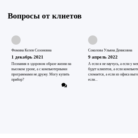
Вопросы от клиетов
Фомина Келен Созоновна
Соколова Ульяна Денисовна
1 декабрь 2021
9 апрель 2022
Познания в здоровом образе жизни на
А если я не научусь, а если у ме
высоком уроне, а с компьютерными
будет клиентов, а если компьют
программами не дружу. Могу купить
сломается, а если из офиса выго
прибор?
если...