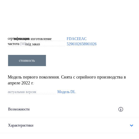
сертификация
возможно изготовление
FDA
CE
EAC
частота
[МГц]
под заказ
52
96
1026
58
96
1026
стоимость
Модель первого поколения. Снята с серийного производства
в
апреле 2022 г.
актуальная версия
Модель DL
Возможности
Характеристики