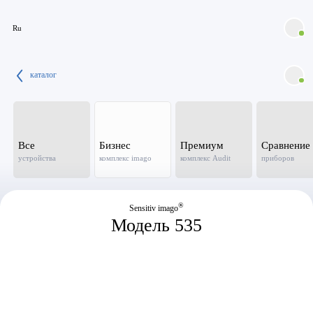
Ru
каталог
Все
Бизнес
Премиум
Сравнение
устройства
комплекс imago
комплекс Audit
приборов
®
Sensitiv imago
Модель 535