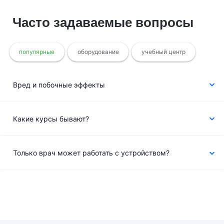
Часто задаваемые вопросы
популярные
оборудование
учебный центр
Вред и побочные эффекты
Какие курсы бывают?
Только врач может работать с устройством?
Как распознать подделку и получить скидку на
Кто производитель прибора? Где найти завод?
Доставка
Есть опасение в он-лайн обучении
Мне не 20 лет, могу не усвоить материал в
оригинал?
отведённое время