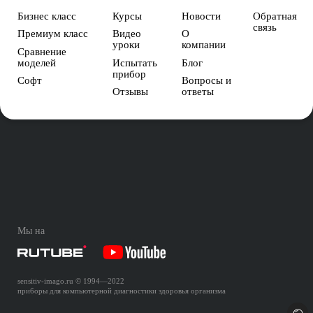
Бизнес класс
Курсы
Новости
Обратная
связь
Премиум класс
Видео
О
уроки
компании
Сравнение
моделей
Испытать
Блог
прибор
Софт
Вопросы и
Отзывы
ответы
Мы на
sensitiv-imago.ru
© 1994—
2022
приборы для компьютерной диагностики здоровья организма