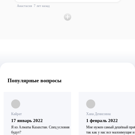
Имаго знакома с 2008 года. Для врача – это просто находка!
Весь организм как на ладони. За полчаса – час работы с
Анастасия
7 лет назад
пациентом становится понятно все, что происходит с
организмом. Ну а статья эта с отзывом – ясное дело – заказная.
Люди грамотные это невооруженным глазом видят.
Популярные вопросы
Кайрат
Хана Денисовна
17 январь 2022
1 февраль 2022
Я из Алматы Казахстан. Спец условия
Мне нужен самый дешёвый при
будут?
так как у нас все малоимущие и