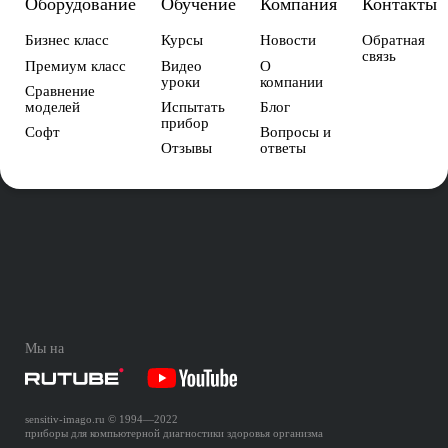
Оборудование
Обучение
Компания
Контакты
Бизнес класс
Курсы
Новости
Обратная
связь
Премиум класс
Видео
О
уроки
компании
Сравнение
моделей
Испытать
Блог
прибор
Софт
Вопросы и
Отзывы
ответы
Мы на
sensitiv-imago.ru
© 1994—
2022
приборы для компьютерной диагностики здоровья организма