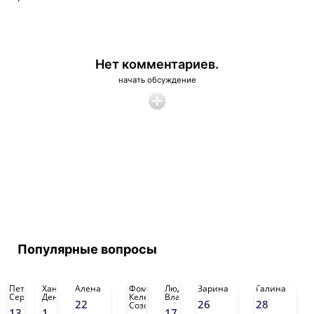
Нет комментариев.
начать обсуждение
Популярные вопросы
Петр
Хана
Алена
Фомина
Людмила
Зарина
Галина
Сергеевич
Денисовна
Келен
Владимировна
22
26
28
Созоновна
13
1
17