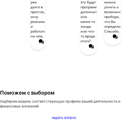
уже
это будут
можно
долго в
программы
узнать о
простое,
дополнительные
возможностя
хочу
или
прибора,
реанимировать
какие-то
что бы
и
зонды
определиться
работать
или что-
Спасибо.
на нём.
то вроде
этого?
Поможем с выбором
подберем модель соответствующую профилю вашей деятельности
и
финансовых вложений
задать вопрос