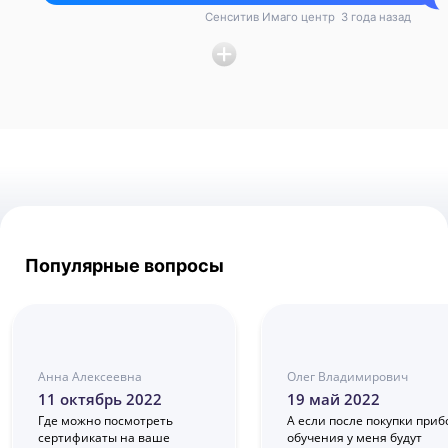
детище и в чем его особенности, лучше, чем читать
Сенситив Имаго центр
3 года назад
пересказы модного блогера, который этот прибор в глаза
не видел ни разу. Уж тем более, читать отзывы
конкурентов, которые пытаются очернить всё, чего они
достичь и создать не сумели
Популярные вопросы
Анна Алексеевна
Олег Владимирович
11 октябрь 2022
19 май 2022
Где можно посмотреть
А если после покупки приб
сертификаты на ваше
обучения у меня будут