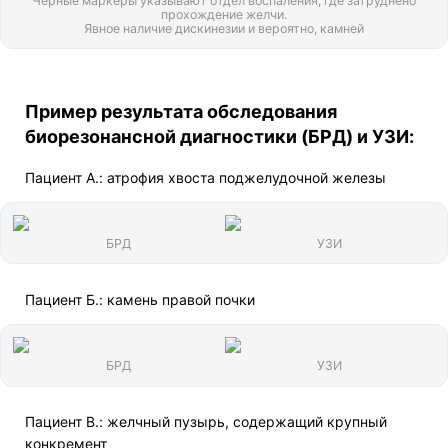
Черные маркеры указывают отдел воспаления, где затруднено
прохождение желчи.
Явное наличие дискинезии и вероятно, камней
Пример результата обследования
биорезонансной диагностики (БРД) и УЗИ:
Пациент А.: атрофия хвоста поджелудочной железы
БРД
УЗИ
Пациент Б.: камень правой почки
БРД
УЗИ
Пациент В.: желчный пузырь, содержащий крупный
конкремент